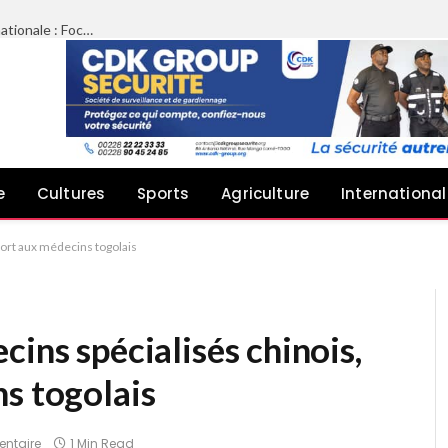
Limazié péyébinesso chez le Président de l’Assemblée nationale : Focus sur le plaidoyer des architectes pour une meilleure implication dans les projets publics
e
Cultures
Sports
Agriculture
International
fort aux médecins togolais
cins spécialisés chinois,
s togolais
ntaire
1 Min Read