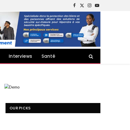
Facebook
X
Instagram
YouTube
(Twitter)
Interviews
Santé
OUR PICKS