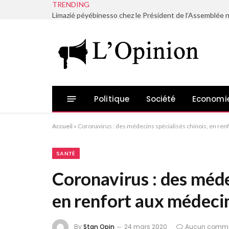
TRENDING
Politique
Société
Economi
Accueil
»
Coronavirus : des médecins spécialisés chinois, en ren
SANTÉ
Coronavirus : des méde
en renfort aux médecin
By
Stan Opin
24 mars 2020
Aucun comme