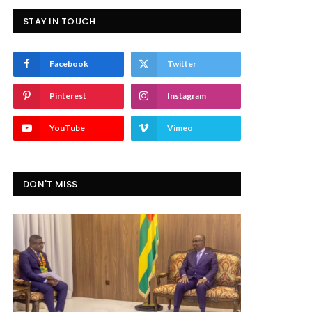
STAY IN TOUCH
Facebook
Twitter
Pinterest
Instagram
YouTube
Vimeo
DON'T MISS