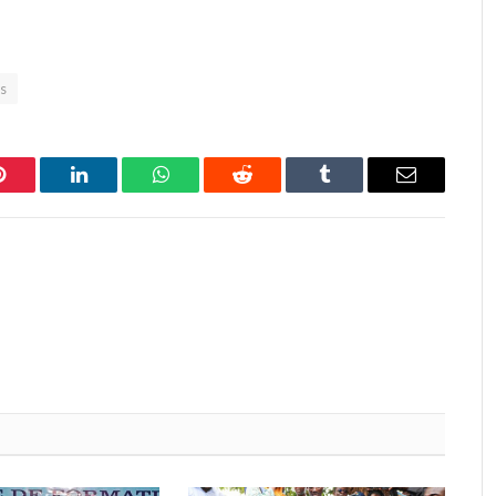
s
Pinterest
LinkedIn
WhatsApp
Reddit
Tumblr
Email