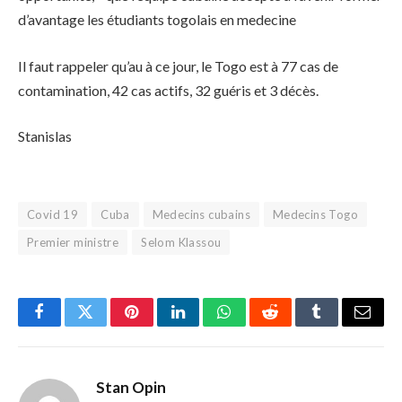
d’avantage les étudiants togolais en medecine
Il faut rappeler qu’au à ce jour, le Togo est à 77 cas de
contamination, 42 cas actifs, 32 guéris et 3 décès.
Stanislas
Covid 19
Cuba
Medecins cubains
Medecins Togo
Premier ministre
Selom Klassou
Facebook
Twitter
Pinterest
LinkedIn
WhatsApp
Reddit
Tumblr
Email
Stan Opin