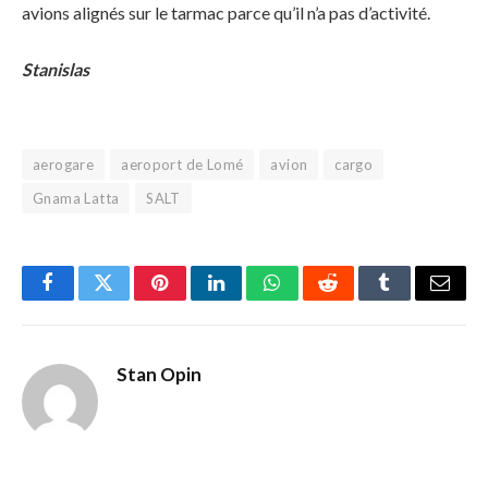
avions alignés sur le tarmac parce qu’il n’a pas d’activité.
Stanislas
aerogare
aeroport de Lomé
avion
cargo
Gnama Latta
SALT
Facebook
Twitter
Pinterest
LinkedIn
WhatsApp
Reddit
Tumblr
Email
Stan Opin