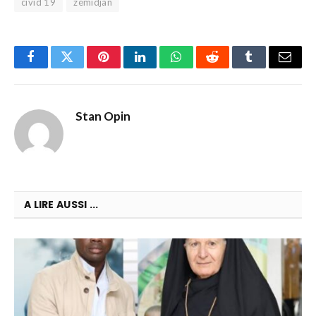
civid 19
zémidjan
Facebook
Twitter
Pinterest
LinkedIn
WhatsApp
Reddit
Tumblr
Email
Stan Opin
A LIRE AUSSI ...