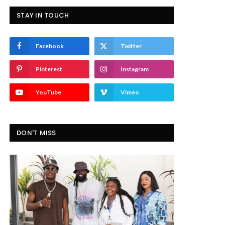
STAY IN TOUCH
Facebook
Twitter
Pinterest
Instagram
YouTube
Vimeo
DON'T MISS