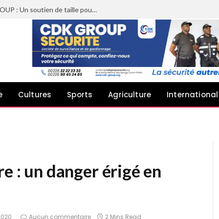
Sheyi Adebayor aux côtés de CDK GROUP : Un soutien de taille pour le concert de Joachin Migos
e
Cultures
Sports
Agriculture
International
e : un danger érigé en
2020
Aucun commentaire
2 Mins Read