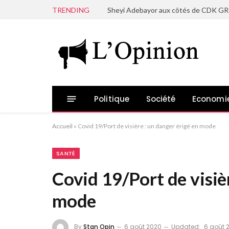
TRENDING
Politique
Société
Economi
Accueil
»
Covid 19/Port de visière : un danger érigé en mode
SANTÉ
Covid 19/Port de visièr
mode
By
Stan Opin
6 août 2020
Updated:
6 août 