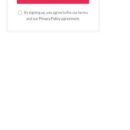
By signing up, you agree to the our terms
and our
Privacy Policy
agreement.