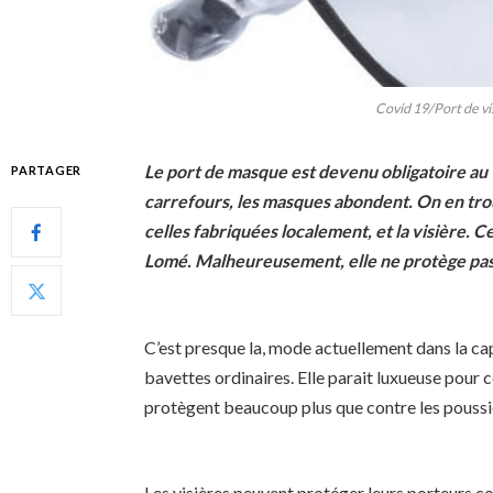
Covid 19/Port de vi
Le port de masque est devenu obligatoire au 
PARTAGER
carrefours, les masques abondent. On en trou
celles fabriquées localement, et la visière. 
Lomé. Malheureusement, elle ne protège pas
C’est presque la, mode actuellement dans la cap
bavettes ordinaires. Elle parait luxueuse pour ce
protègent beaucoup plus que contre les poussi
Les visières peuvent protéger leurs porteurs c