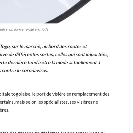
sière: un danger érigé en mode
Togo, sur le marché, au bord des routes et
ve de différentes sortes, celles qui sont importées,
Cette dernière tend à être la mode actuellement à
 contre le coronavirus.
itale togolaise, le port de visière en remplacement des
rtains, mais selon les spécialistes, ses visières ne
ères.
ontre des grosses gouttelettes émises après une toux