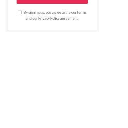
By signing up, you agree to the our terms
and our
Privacy Policy
agreement.