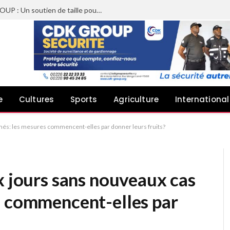
Sheyi Adebayor aux côtés de CDK GROUP : Un soutien de taille pour le concert de Joachin Migos
e
Cultures
Sports
Agriculture
International
rmés: les mesures commencent-elles par donner leurs fruits?
x jours sans nouveaux cas
s commencent-elles par