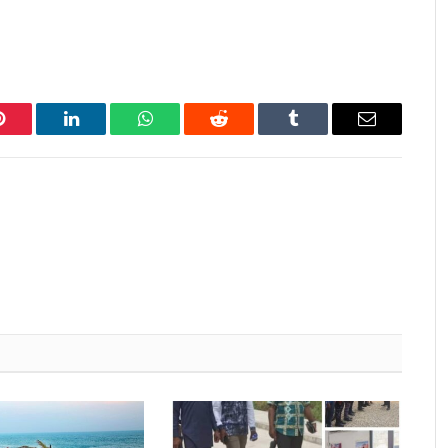
Pinterest
LinkedIn
WhatsApp
Reddit
Tumblr
Email