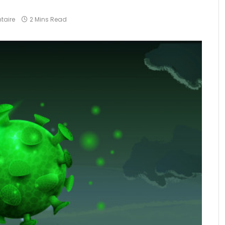
taire
2 Mins Read