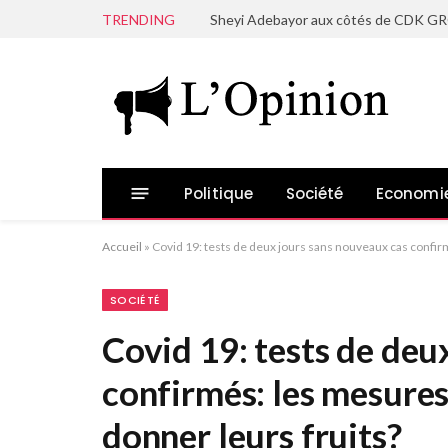
TRENDING
Politique
Société
Economi
Accueil
»
Covid 19: tests de deux jours sans nouveaux cas confi
SOCIÉTÉ
Covid 19: tests de deu
confirmés: les mesure
donner leurs fruits?