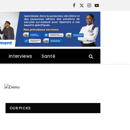
Facebook
X
Instagram
YouTube
(Twitter)
Interviews
Santé
OUR PICKS