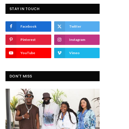
STAY IN TOUCH
Facebook
Twitter
Pinterest
Instagram
YouTube
Vimeo
DON'T MISS