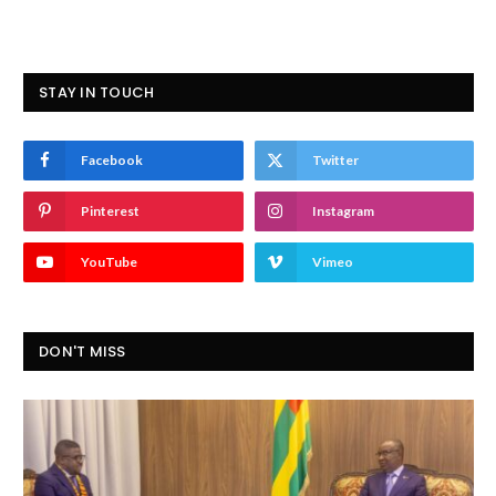
STAY IN TOUCH
Facebook
Twitter
Pinterest
Instagram
YouTube
Vimeo
DON'T MISS