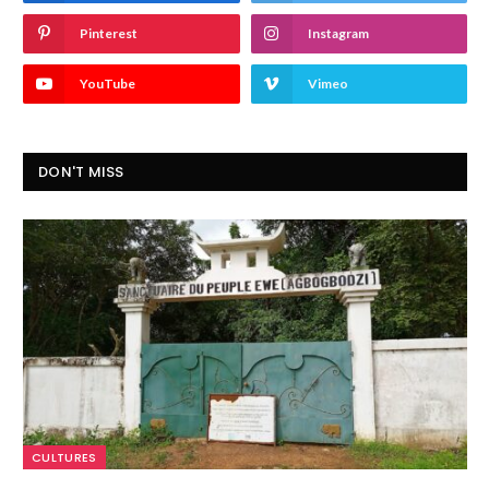
Pinterest
Instagram
YouTube
Vimeo
DON'T MISS
CULTURES