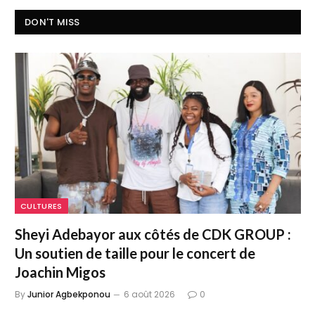
DON'T MISS
CULTURES
Sheyi Adebayor aux côtés de CDK GROUP :
Un soutien de taille pour le concert de
Joachin Migos
By
Junior Agbekponou
6 août 2026
0