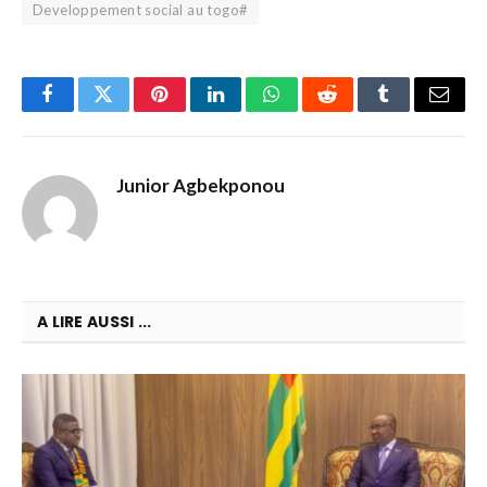
Developpement social au togo#
Facebook
Twitter
Pinterest
LinkedIn
WhatsApp
Reddit
Tumblr
Email
Junior Agbekponou
A LIRE AUSSI ...