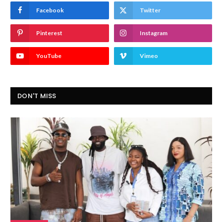
Facebook
Twitter
Pinterest
Instagram
YouTube
Vimeo
DON'T MISS