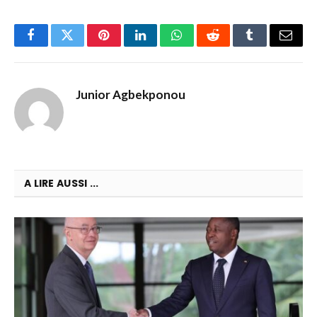
Facebook
Twitter
Pinterest
LinkedIn
WhatsApp
Reddit
Tumblr
Email
Junior Agbekponou
A LIRE AUSSI ...