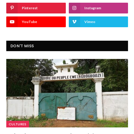
Pinterest
Instagram
YouTube
Vimeo
DON'T MISS
CULTURES