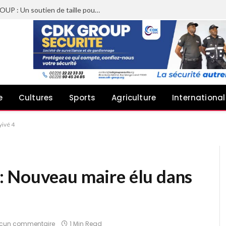
Sheyi Adebayor aux côtés de CDK GROUP : Un soutien de taille pour le concert de Joachin Migos
e
Cultures
Sports
Agriculture
International
yivé 4
: Nouveau maire élu dans
cun commentaire
1 Min Read