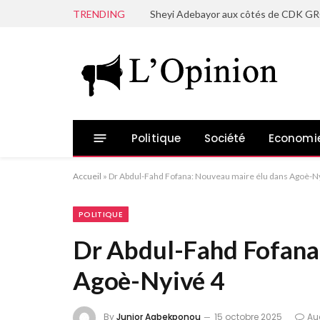
TRENDING
Politique
Société
Economi
Accueil
»
Dr Abdul-Fahd Fofana: Nouveau maire élu dans Agoè-N
POLITIQUE
Dr Abdul-Fahd Fofana
Agoè-Nyivé 4
By
Junior Agbekponou
15 octobre 2025
Au