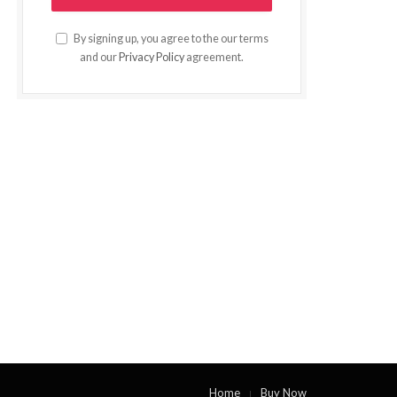
By signing up, you agree to the our terms
and our
Privacy Policy
agreement.
Home
Buy Now