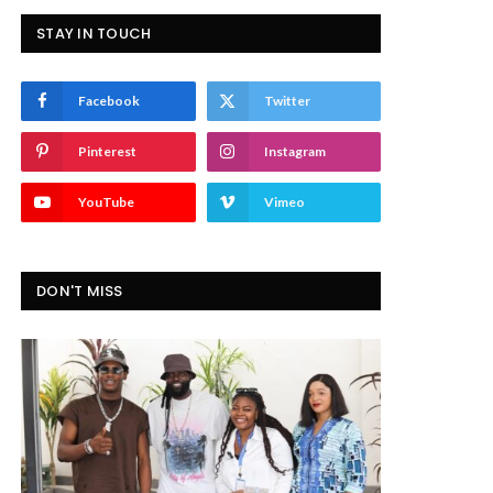
STAY IN TOUCH
Facebook
Twitter
Pinterest
Instagram
YouTube
Vimeo
DON'T MISS