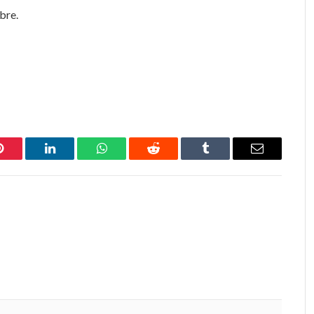
bre.
Pinterest
LinkedIn
WhatsApp
Reddit
Tumblr
Email