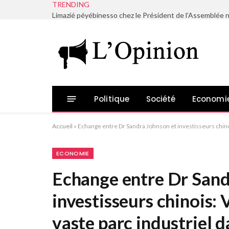
TRENDING
Politique
Société
Economi
Accueil
»
Echange entre Dr Sandra Johnson et investisseurs chinoi
ECONOMIE
Echange entre Dr Sand
investisseurs chinois:
vaste parc industriel d