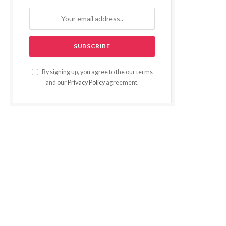
By signing up, you agree to the our terms
and our
Privacy Policy
agreement.