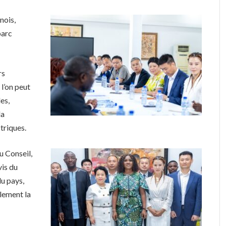
nois,
parc
rs
 l’on peut
les,
la
triques.
u Conseil,
vis du
du pays,
alement la