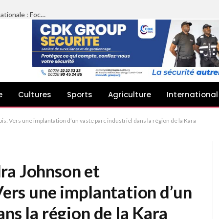
Limazié péyébinesso chez le Président de l’Assemblée nationale : Focus sur le plaidoyer des architectes pour une meilleure implication dans les projets publics
e
Cultures
Sports
Agriculture
International
s: Vers une implantation d’un vaste parc industriel dans la région de la Kara
ra Johnson et
 Vers une implantation d’un
ans la région de la Kara