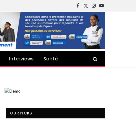
Facebook
X
Instagram
YouTube
(Twitter)
Interviews
Santé
OUR PICKS