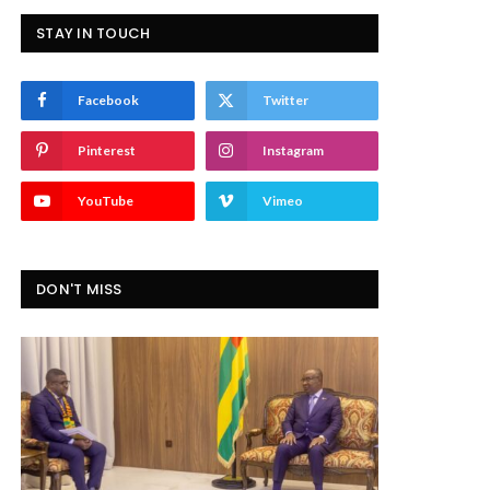
STAY IN TOUCH
Facebook
Twitter
Pinterest
Instagram
YouTube
Vimeo
DON'T MISS