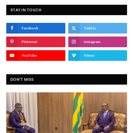
STAY IN TOUCH
Facebook
Twitter
Pinterest
Instagram
YouTube
Vimeo
DON'T MISS