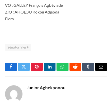
VO : GALLEY François Agbéviadé
ZIO : AHOLOU Kokou Adjéoda
Elom
Sénatoriales#
Facebook
Twitter
Pinterest
LinkedIn
WhatsApp
Reddit
Tumblr
Email
Junior Agbekponou