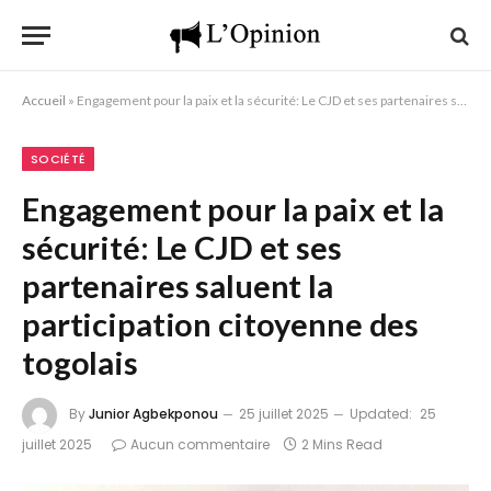
Accueil
»
Engagement pour la paix et la sécurité: Le CJD et ses partenaires saluent la participation citoyenne des togolais
SOCIÉTÉ
Engagement pour la paix et la
sécurité: Le CJD et ses
partenaires saluent la
participation citoyenne des
togolais
By
Junior Agbekponou
25 juillet 2025
Updated:
25
juillet 2025
Aucun commentaire
2 Mins Read