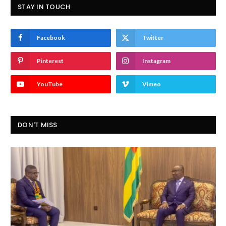
STAY IN TOUCH
Facebook
Twitter
Pinterest
Instagram
YouTube
Vimeo
DON'T MISS