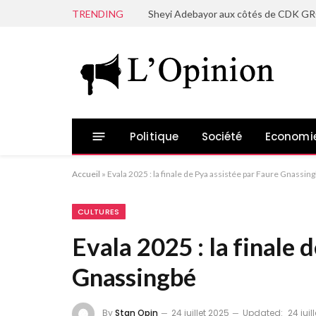
TRENDING
Politique
Société
Economi
Accueil
»
Evala 2025 : la finale de Pya assistée par Faure Gnassin
CULTURES
Evala 2025 : la finale 
Gnassingbé
By
Stan Opin
24 juillet 2025
Updated:
24 juil