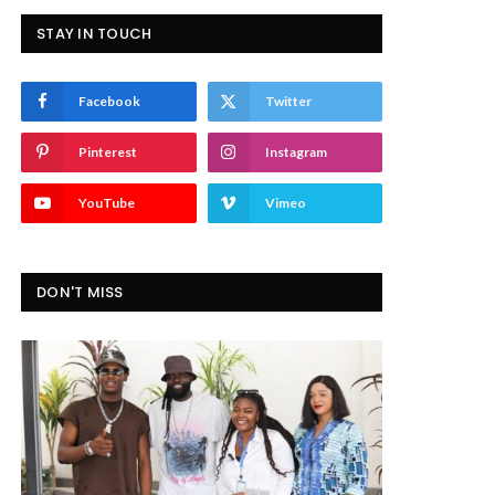
STAY IN TOUCH
Facebook
Twitter
Pinterest
Instagram
YouTube
Vimeo
DON'T MISS