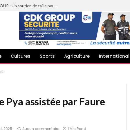
Sheyi Adebayor aux côtés de CDK GROUP : Un soutien de taille pour le concert de Joachin Migos
e
Cultures
Sports
Agriculture
International
gbé
de Pya assistée par Faure
let 2025
Aucun commentaire
1 Min Read