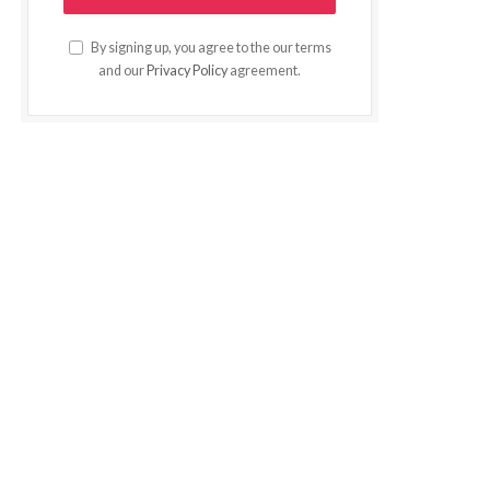
By signing up, you agree to the our terms
and our
Privacy Policy
agreement.