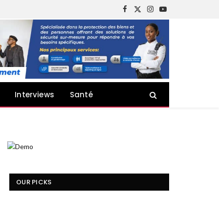
Facebook
X
Instagram
YouTube
(Twitter)
Interviews
Santé
OUR PICKS