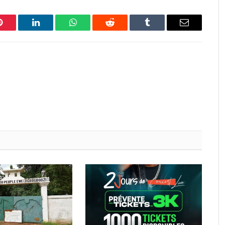
Pinterest
LinkedIn
WhatsApp
Reddit
Tumblr
Email