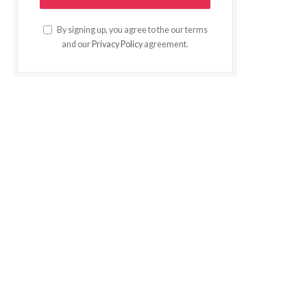
By signing up, you agree to the our terms
and our
Privacy Policy
agreement.