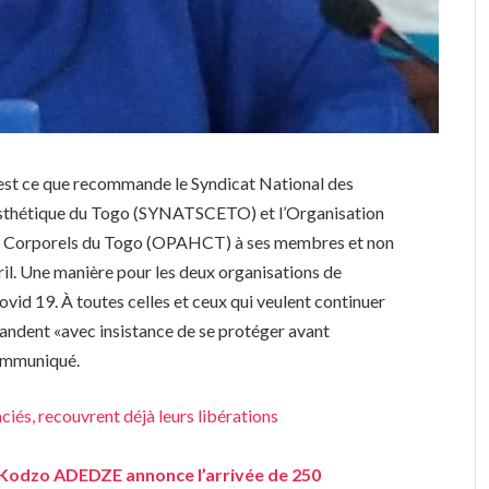
’est ce que recommande le Syndicat National des
e Esthétique du Togo (SYNATSCETO) et l’Organisation
ins Corporels du Togo (OPAHCT) à ses membres et non
il. Une manière pour les deux organisations de
ovid 19. À toutes celles et ceux qui veulent continuer
mandent «avec insistance de se protéger avant
 communiqué.
iés, recouvrent déjà leurs libérations
Kodzo ADEDZE annonce l’arrivée de 250