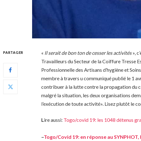
«
Il serait de bon ton de cesser les activités
», c
PARTAGER
Travailleurs du Secteur de la Coiffure Tress
Professionnelle des Artisans d’hygiène et So
membre à travers u communiqué publié le 1 avr
contribuer à la lutte contre la propagation du c
malgré la situation, les deux organisations de
l’exécution de toute activité». Lisez plutôt le
L
ire aussi:
Togo/covid 19: les 1048 détenus grac
–
Togo/Covid 19: en réponse au SYNPHOT, 