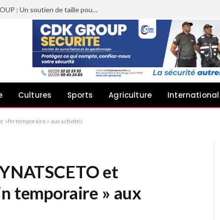
Sheyi Adebayor aux côtés de CDK GROUP : Un soutien de taille pour le concert de Joachin Migos
e
Cultures
Sports
Agriculture
International
»fin temporaire » aux activités
e SYNATSCETO et
n temporaire » aux