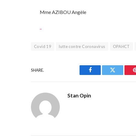
Mme AZIBOU Angèle
..
Covid 19
lutte contre Coronavirus
OPAHCT
SHARE.
Facebook
Twitter
Stan Opin