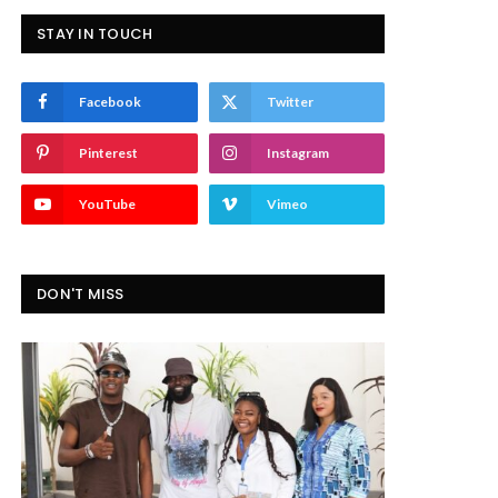
STAY IN TOUCH
Facebook
Twitter
Pinterest
Instagram
YouTube
Vimeo
DON'T MISS