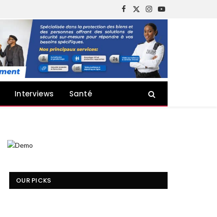
Facebook
X
Instagram
YouTube
(Twitter)
Interviews
Santé
OUR PICKS