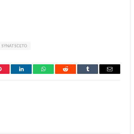
SYNATSCETO
Pinterest
LinkedIn
WhatsApp
Reddit
Tumblr
Email