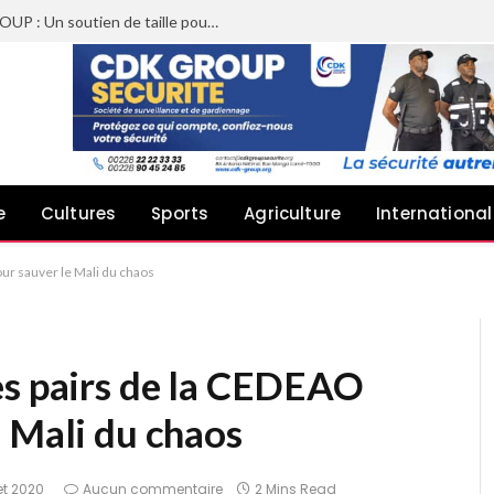
Sheyi Adebayor aux côtés de CDK GROUP : Un soutien de taille pour le concert de Joachin Migos
e
Cultures
Sports
Agriculture
International
ur sauver le Mali du chaos
es pairs de la CEDEAO
 Mali du chaos
let 2020
Aucun commentaire
2 Mins Read