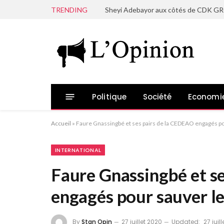
TRENDING
Politique
Société
Economi
Accueil
»
Faure Gnassingbé et ses pairs de la CEDEAO engagés po
INTERNATIONAL
Faure Gnassingbé et s
engagés pour sauver le
By
Stan Opin
27 juillet 2020
Updated:
27 juil