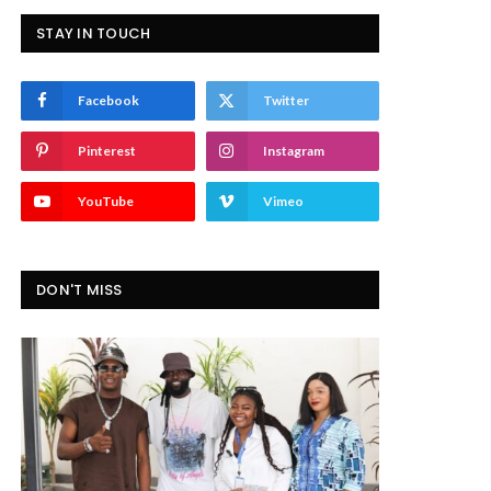
STAY IN TOUCH
Facebook
Twitter
Pinterest
Instagram
YouTube
Vimeo
DON'T MISS