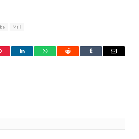
gbé
Mali
Pinterest
LinkedIn
WhatsApp
Reddit
Tumblr
Email