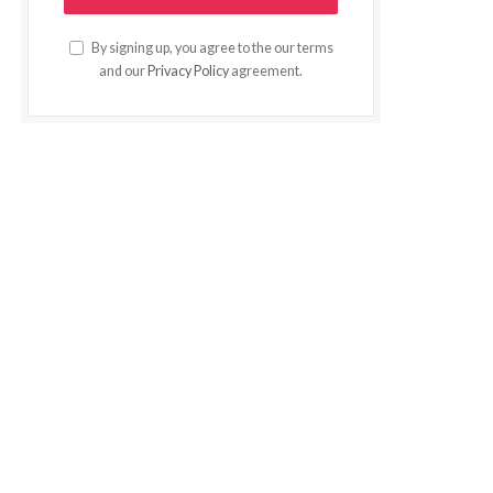
By signing up, you agree to the our terms
and our
Privacy Policy
agreement.