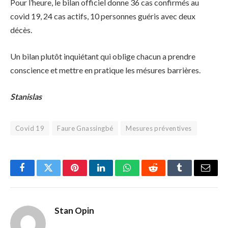
Pour l’heure, le bilan officiel donne 36 cas confirmés au
covid 19, 24 cas actifs, 10 personnes guéris avec deux
décès.
Un bilan plutôt inquiétant qui oblige chacun a prendre
conscience et mettre en pratique les mésures barrières.
Stanislas
Covid 19
Faure Gnassingbé
Mesures préventives
Facebook
Twitter
Pinterest
LinkedIn
WhatsApp
Reddit
Tumblr
Email
Stan Opin