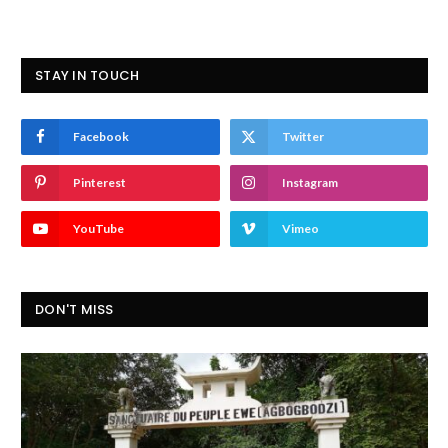
STAY IN TOUCH
Facebook
Twitter
Pinterest
Instagram
YouTube
Vimeo
DON'T MISS