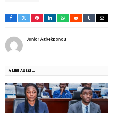
Facebook
Twitter
Pinterest
LinkedIn
WhatsApp
Reddit
Tumblr
Email
Junior Agbekponou
A LIRE AUSSI ...