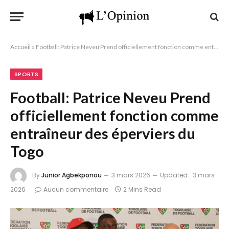
Accueil
»
Football: Patrice Neveu Prend officiellement fonction comme entraîneur des éperviers du Togo
SPORTS
Football: Patrice Neveu Prend
officiellement fonction comme
entraîneur des éperviers du
Togo
By
Junior Agbekponou
3 mars 2026
Updated:
3 mars
2026
Aucun commentaire
2 Mins Read