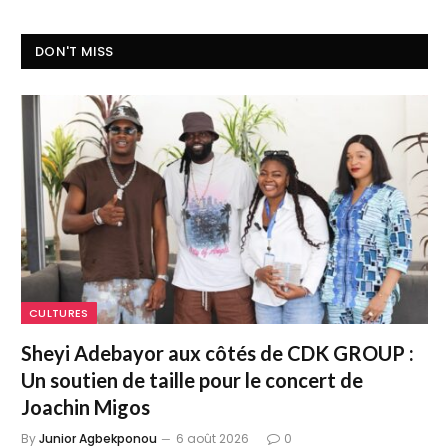
DON'T MISS
CULTURES
Sheyi Adebayor aux côtés de CDK GROUP :
Un soutien de taille pour le concert de
Joachin Migos
By
Junior Agbekponou
6 août 2026
0