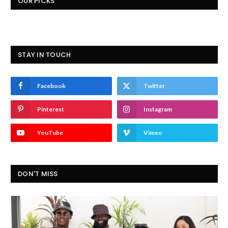
OUR PICKS
STAY IN TOUCH
Facebook
Twitter
Pinterest
Instagram
YouTube
Vimeo
DON'T MISS