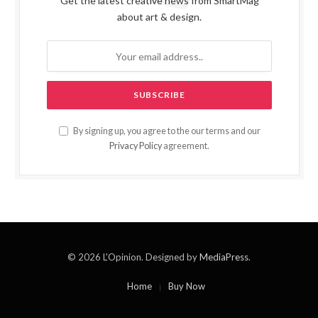
Get the latest creative news from SmartMag
about art & design.
By signing up, you agree to the our terms and our
Privacy Policy
agreement.
© 2026 L'Opinion. Designed by
MediaPress
.
Home
Buy Now