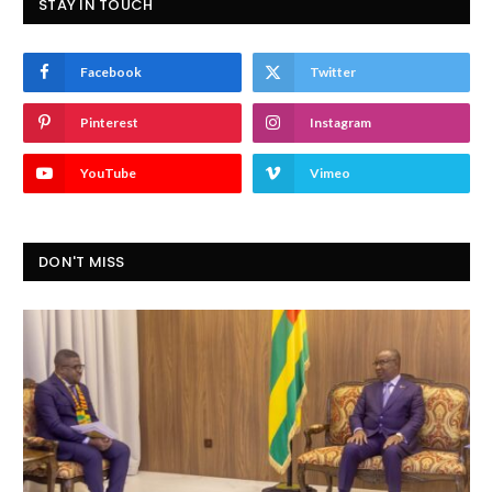
STAY IN TOUCH
Facebook
Twitter
Pinterest
Instagram
YouTube
Vimeo
DON'T MISS