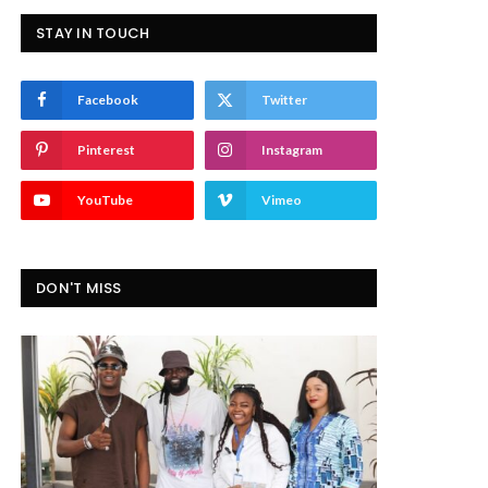
STAY IN TOUCH
Facebook
Twitter
Pinterest
Instagram
YouTube
Vimeo
DON'T MISS