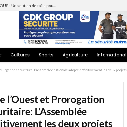
Sheyi Adebayor aux côtés de CDK GROUP : Un soutien de taille pour le concert de Joachin Migos
e
Cultures
Sports
Agriculture
International
 d’urgence sécuritaire: L’Assemblée nationale adopte définitivement les deux projets 
e l’Ouest et Prorogation
uritaire: L’Assemblée
itivement les deux projets