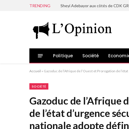
TRENDING
Politique
Société
Economi
Accueil
»
Gazoduc de l’Afrique de l’Ouest et Prorogation de l’état
SOCIÉTÉ
Gazoduc de l’Afrique d
de l’état d’urgence séc
nationale adopte défin