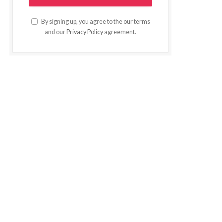
By signing up, you agree to the our terms
and our
Privacy Policy
agreement.