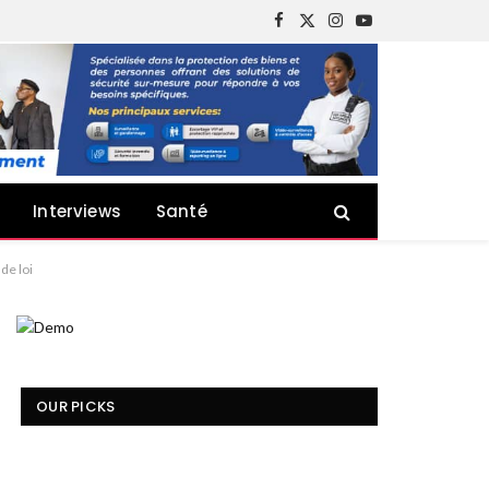
Facebook
X
Instagram
YouTube
(Twitter)
Interviews
Santé
de loi
OUR PICKS