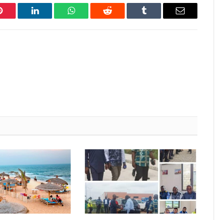
Pinterest
LinkedIn
WhatsApp
Reddit
Tumblr
Email