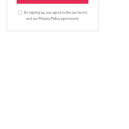
By signing up, you agree to the our terms
and our
Privacy Policy
agreement.