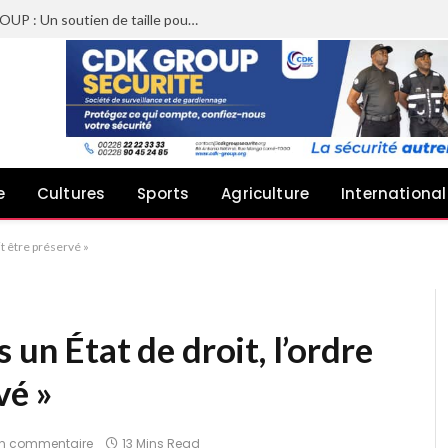
Sheyi Adebayor aux côtés de CDK GROUP : Un soutien de taille pour le concert de Joachin Migos
e
Cultures
Sports
Agriculture
International
it être préservé »
 un État de droit, l’ordre
vé »
n commentaire
13 Mins Read