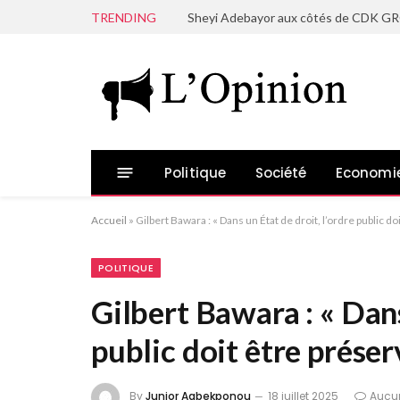
TRENDING
Politique
Société
Economi
Accueil
»
Gilbert Bawara : « Dans un État de droit, l’ordre public do
POLITIQUE
Gilbert Bawara : « Dans
public doit être préser
By
Junior Agbekponou
18 juillet 2025
Aucu