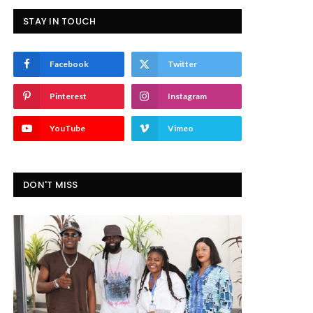
STAY IN TOUCH
Facebook
Twitter
Pinterest
Instagram
YouTube
Vimeo
DON'T MISS