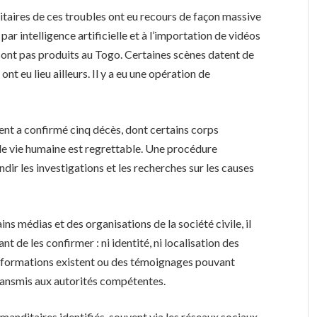
taires de ces troubles ont eu recours de façon massive
par intelligence artificielle et à l’importation de vidéos
 sont pas produits au Togo. Certaines scènes datent de
nt eu lieu ailleurs. Il y a eu une opération de
ent a confirmé cinq décès, dont certains corps
de vie humaine est regrettable. Une procédure
dir les investigations et les recherches sur les causes
s médias et des organisations de la société civile, il
t de les confirmer : ni identité, ni localisation des
es informations existent ou des témoignages pouvant
transmis aux autorités compétentes.
manditaires identifiés, souvent via les réseaux sociaux.