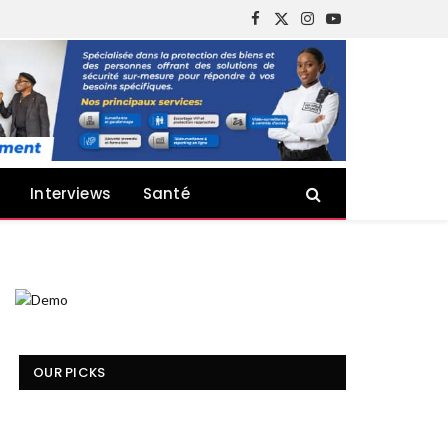
Facebook
X
Instagram
YouTube
(Twitter)
Interviews
Santé
OUR PICKS