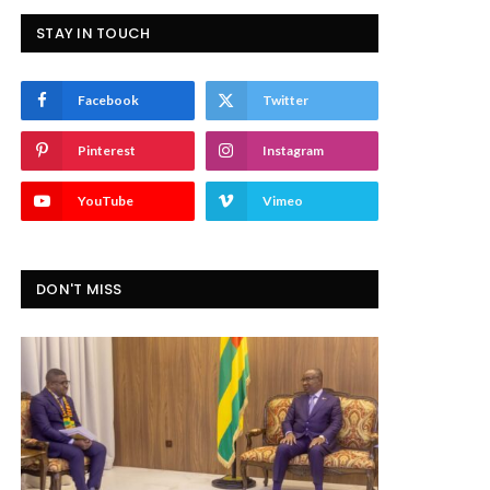
STAY IN TOUCH
Facebook
Twitter
Pinterest
Instagram
YouTube
Vimeo
DON'T MISS