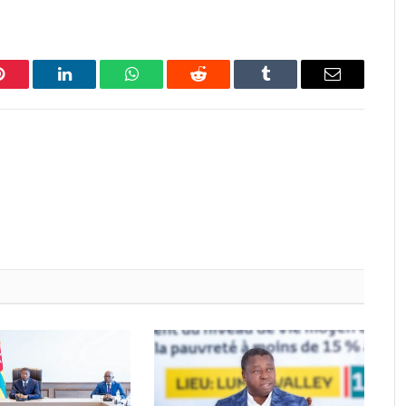
Pinterest
LinkedIn
WhatsApp
Reddit
Tumblr
Email