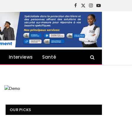
Facebook
X
Instagram
YouTube
(Twitter)
Interviews
Santé
OUR PICKS