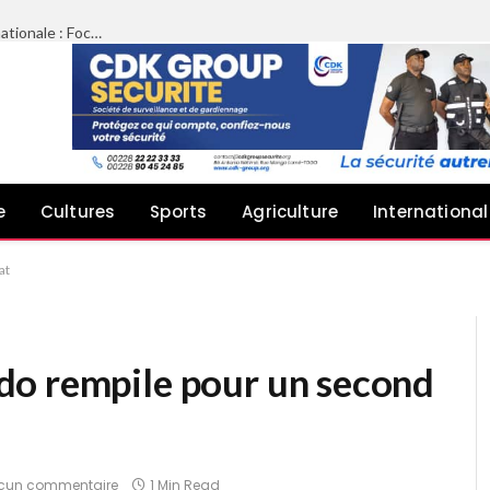
Limazié péyébinesso chez le Président de l’Assemblée nationale : Focus sur le plaidoyer des architectes pour une meilleure implication dans les projets publics
e
Cultures
Sports
Agriculture
International
at
do rempile pour un second
cun commentaire
1 Min Read