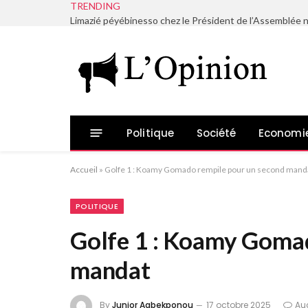
TRENDING
Politique
Société
Economi
Accueil
»
Golfe 1 : Koamy Gomado rempile pour un second mand
POLITIQUE
Golfe 1 : Koamy Goma
mandat
By
Junior Agbekponou
17 octobre 2025
Au