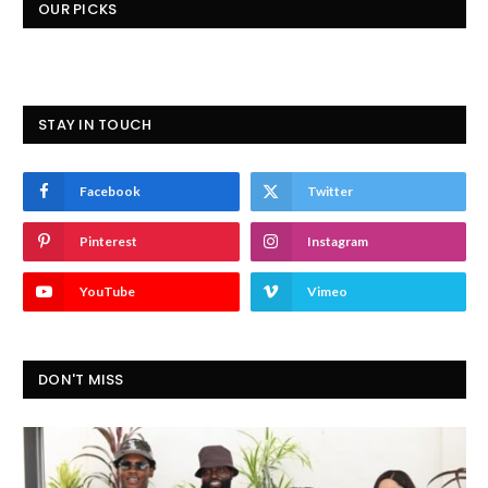
OUR PICKS
STAY IN TOUCH
Facebook
Twitter
Pinterest
Instagram
YouTube
Vimeo
DON'T MISS