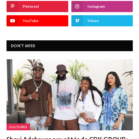
Pinterest
Instagram
YouTube
Vimeo
DON'T MISS
CULTURES