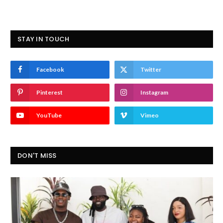
STAY IN TOUCH
Facebook
Twitter
Pinterest
Instagram
YouTube
Vimeo
DON'T MISS