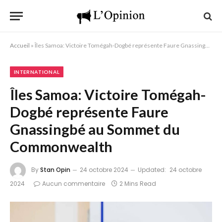
Accueil
»
Îles Samoa: Victoire Tomégah-Dogbé représente Faure Gnassingbé au Sommet du Commonwealth
INTERNATIONAL
Îles Samoa: Victoire Tomégah-
Dogbé représente Faure
Gnassingbé au Sommet du
Commonwealth
By
Stan Opin
24 octobre 2024
Updated:
24 octobre
2024
Aucun commentaire
2 Mins Read