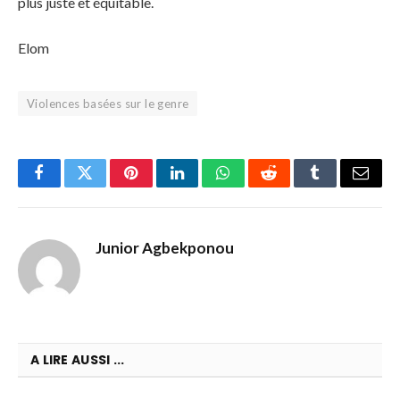
plus juste et équitable.
Elom
Violences basées sur le genre
Facebook
Twitter
Pinterest
LinkedIn
WhatsApp
Reddit
Tumblr
Email
Junior Agbekponou
A LIRE AUSSI ...