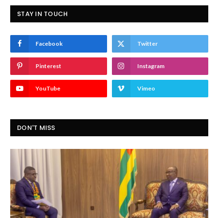
STAY IN TOUCH
Facebook
Twitter
Pinterest
Instagram
YouTube
Vimeo
DON'T MISS