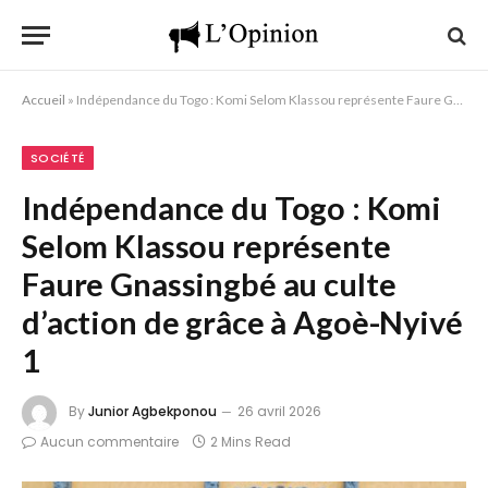
Accueil
»
Indépendance du Togo : Komi Selom Klassou représente Faure Gnassingbé au culte d’action de grâce à Agoè-Nyivé 1
SOCIÉTÉ
Indépendance du Togo : Komi
Selom Klassou représente
Faure Gnassingbé au culte
d’action de grâce à Agoè-Nyivé
1
By
Junior Agbekponou
26 avril 2026
Aucun commentaire
2 Mins Read