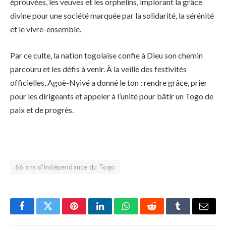
éprouvées, les veuves et les orphelins, implorant la grâce
divine pour une société marquée par la solidarité, la sérénité
et le vivre-ensemble.
Par ce culte, la nation togolaise confie à Dieu son chemin
parcouru et les défis à venir. À la veille des festivités
officielles, Agoè-Nyivé a donné le ton : rendre grâce, prier
pour les dirigeants et appeler à l’unité pour bâtir un Togo de
paix et de progrès.
66 ans d'indépendance du Togo
Facebook
Twitter
Pinterest
LinkedIn
WhatsApp
Reddit
Tumblr
Email