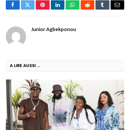
Facebook
Twitter
Pinterest
LinkedIn
WhatsApp
Reddit
Tumblr
Email
Junior Agbekponou
A LIRE AUSSI ...