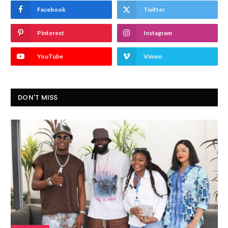
Facebook
Twitter
Pinterest
Instagram
YouTube
Vimeo
DON'T MISS