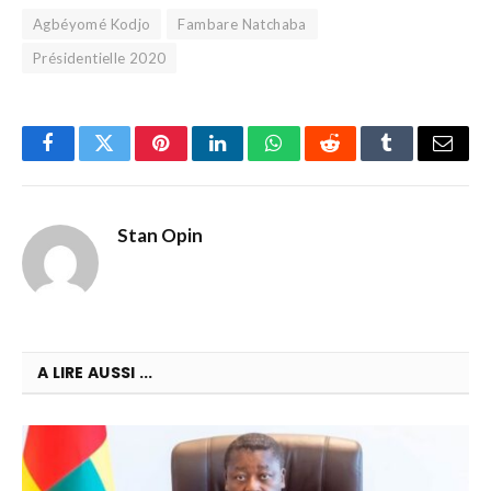
Agbéyomé Kodjo
Fambare Natchaba
Présidentielle 2020
Facebook
Twitter
Pinterest
LinkedIn
WhatsApp
Reddit
Tumblr
Email
Stan Opin
A LIRE AUSSI ...