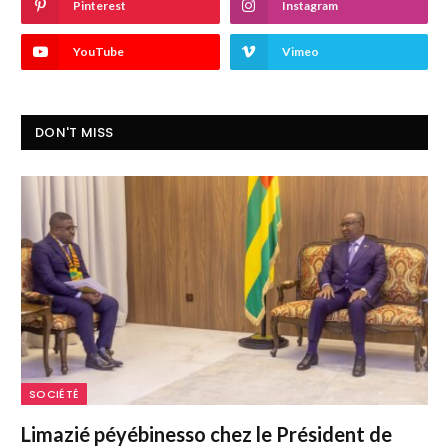
Pinterest
Instagram
YouTube
Vimeo
DON'T MISS
SOCIÉTÉ
Limazié péyébinesso chez le Président de