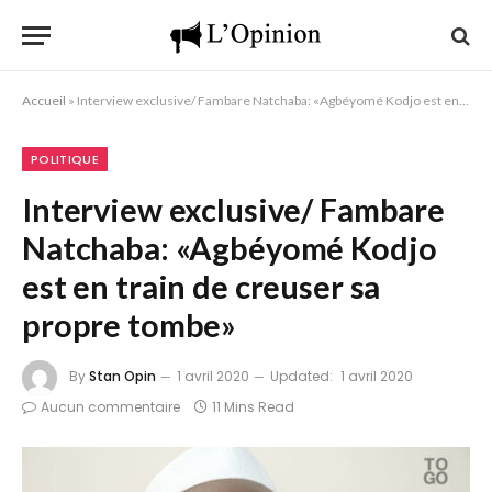
Accueil
»
Interview exclusive/ Fambare Natchaba: «Agbéyomé Kodjo est en train de creuser sa propre tombe»
POLITIQUE
Interview exclusive/ Fambare
Natchaba: «Agbéyomé Kodjo
est en train de creuser sa
propre tombe»
By
Stan Opin
1 avril 2020
Updated:
1 avril 2020
Aucun commentaire
11 Mins Read