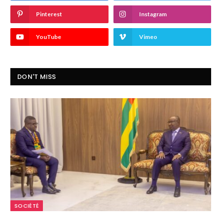
Pinterest
Instagram
YouTube
Vimeo
DON'T MISS
SOCIÉTÉ