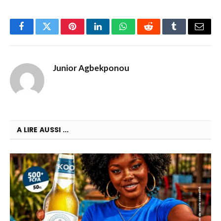
Facebook
Twitter
Pinterest
LinkedIn
WhatsApp
Reddit
Tumblr
Email
Junior Agbekponou
A LIRE AUSSI ...