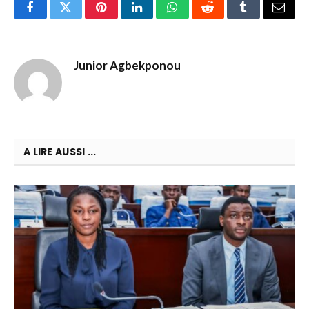
Facebook
Twitter
Pinterest
LinkedIn
WhatsApp
Reddit
Tumblr
Email
Junior Agbekponou
A LIRE AUSSI ...