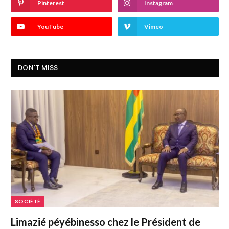
Pinterest
Instagram
YouTube
Vimeo
DON'T MISS
SOCIÉTÉ
Limazié péyébinesso chez le Président de