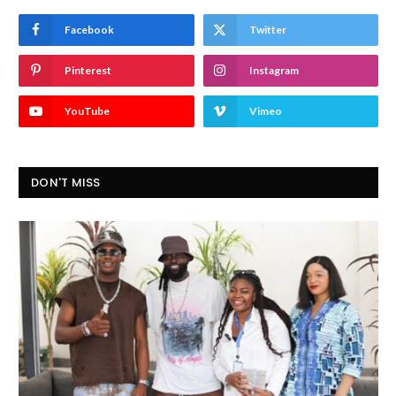
Facebook
Twitter
Pinterest
Instagram
YouTube
Vimeo
DON'T MISS