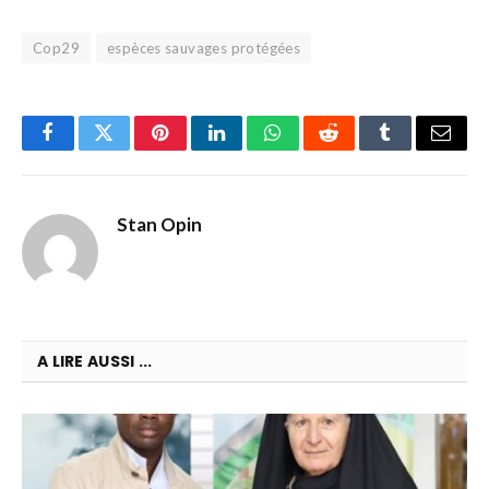
Cop29
espèces sauvages protégées
Facebook
Twitter
Pinterest
LinkedIn
WhatsApp
Reddit
Tumblr
Email
Stan Opin
A LIRE AUSSI ...