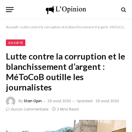
Accueil
»
Lutte contre la corruption et le blanchissement d’argent : MéToCoB outille les journalistes
SOCIÉTÉ
Lutte contre la corruption et le
blanchissement d’argent :
MéToCoB outille les
journalistes
By
Stan Opin
29 août 2020
Updated:
29 août 2020
Aucun commentaire
2 Mins Read