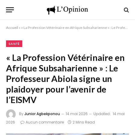
Accueil
»
« La Profession Vétérinaire en Afrique Subsaharienne » : Le Professeur Abiola signe un plaidoyer pour l’avenir de l’EISMV
SANTÉ
« La Profession Vétérinaire en
Afrique Subsaharienne » : Le
Professeur Abiola signe un
plaidoyer pour l’avenir de
l’EISMV
By
Junior Agbekponou
14 mai 2026
Updated:
14 mai
2026
Aucun commentaire
2 Mins Read