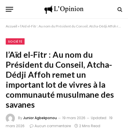
Accueil
»
l’Aïd el-Fitr : Au nom du Président du Conseil, Atcha-Dédji Affoh remet un important lot de vivres à la communauté musulmane des savanes
SOCIÉTÉ
l’Aïd el-Fitr : Au nom du
Président du Conseil, Atcha-
Dédji Affoh remet un
important lot de vivres à la
communauté musulmane des
savanes
By
Junior Agbekponou
19 mars 2026
Updated:
19
mars 2026
Aucun commentaire
2 Mins Read