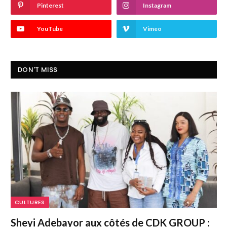
Pinterest
Instagram
YouTube
Vimeo
DON'T MISS
CULTURES
Sheyi Adebayor aux côtés de CDK GROUP :