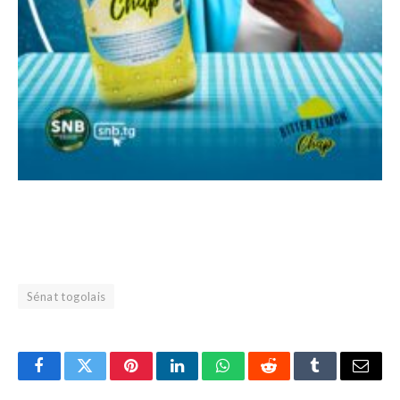
Sénat togolais
Facebook
Twitter
Pinterest
LinkedIn
WhatsApp
Reddit
Tumblr
Email