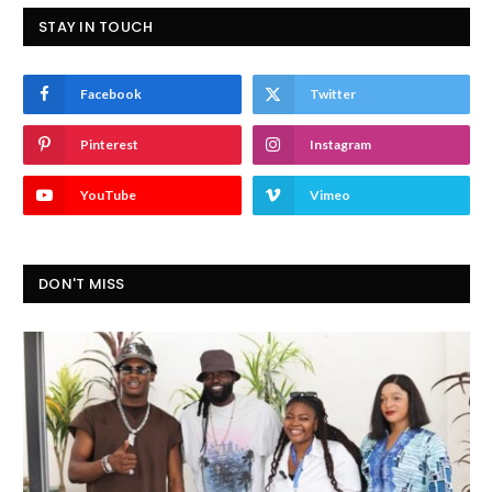
STAY IN TOUCH
Facebook
Twitter
Pinterest
Instagram
YouTube
Vimeo
DON'T MISS